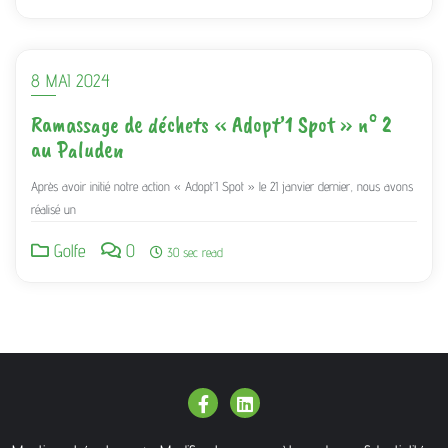
8 MAI 2024
Ramassage de déchets « Adopt’1 Spot » n° 2
au Paluden
Après avoir initié notre action « Adopt’1 Spot » le 21 janvier dernier, nous avons
réalisé un
Golfe
0
30 sec read